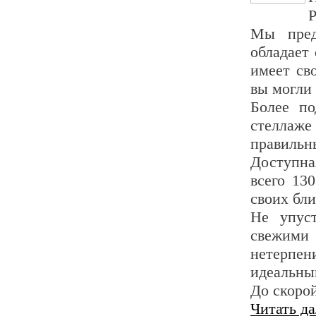
Р
Мы пред
обладает
имеет св
вы могли 
Более п
стеллаже
правильн
Доступна
всего 13
своих бл
Не упуст
свежими
нетерпе
идеальный
До скорой
Читать д