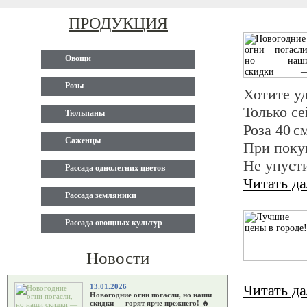
ПРОДУКЦИЯ
Овощи
Розы
Хотите у
Только се
Тюльпаны
Роза 40 с
Саженцы
При покуп
Не упусти
Рассада однолетних цветов
Читать д
Рассада земляники
Рассада овощных культур
Новости
Читать д
13.01.2026
Новогодние огни погасли, но наши
скидки — горят ярче прежнего! 🔥