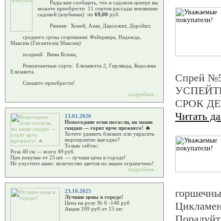
Рады вам сообщить, что в садовом центре вы
можете приобрести 11 сортов рассады земляники
садовой (клубники) по
69,00
руб.
Ранняя: Хоней, Азия, Дарселект, Деройял;
среднего срока созревания: Фейерверк, Надежда,
Максим (Гигантелла Максим)
поздний: Вима Ксима;
Ремонтантные сорта: Елизаветта 2, Гирлянда, Королева
Елизавета.
Спрей №5
Спешите приобрести!
УСПЕЙТ
подробнее...
СРОК ДЕ
Читать д
13.01.2026
Новогодние огни погасли, но наши
скидки — горят ярче прежнего! 🔥
Хотите удивить близких или украсить
мероприятие выгодно?
Только сейчас:
Роза 40 см — всего 49 руб.
При покупке от 25 шт. — лучшая цена в городе!
Не упустите шанс: количество цветов по акции ограничено!
подробнее...
горшечны
23.10.2025
Лучшие цены в городе!
Цикламен
Цена на розу № 6 -140 руб
Акция 109 руб от 15 шт.
Порадуйте