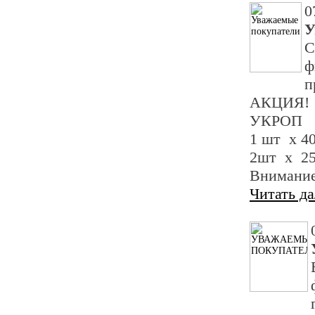
0
У
С
ф
п
АКЦИЯ!
УКРОП
1 шт х 4
2шт х 2
Внимание
Читать д