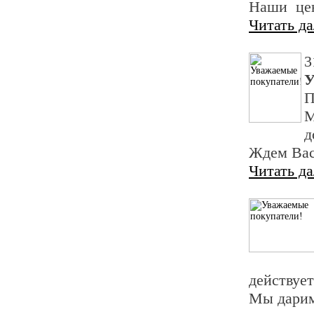
Наши цен
Читать д
3
У
П
М
д
Ждем Вас
Читать д
действуе
Мы дарим