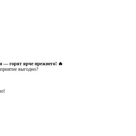
и — горят ярче прежнего! 🔥
оприятие выгодно?
но!