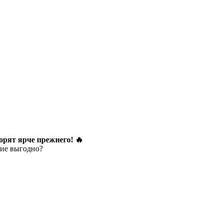
орят ярче прежнего! 🔥
тие выгодно?