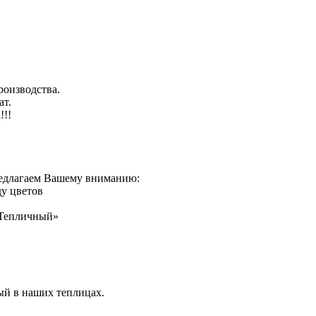
оизводства.
ат.
!!!
предлагаем Вашему вниманию:
ду цветов
«Тепличный»
ый в наших теплицах.