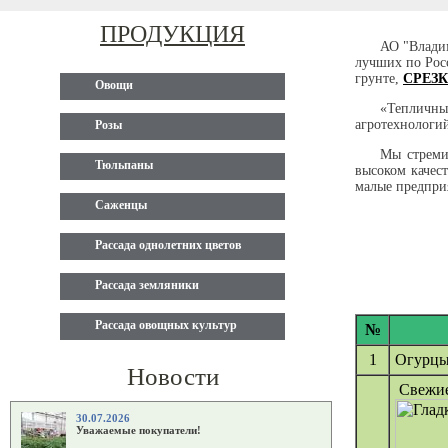
ПРОДУКЦИЯ
АО "Владим
лучших по Росс
грунте,
СРЕЗ
Овощи
«Тепличн
агротехнологий
Розы
Мы стреми
Тюльпаны
высоком качес
малые предпри
Саженцы
Рассада однолетних цветов
Рассада земляники
Рассада овощных культур
№
1
Огурцы
Новости
Свежие
30.07.2026
Уважаемые покупатели!