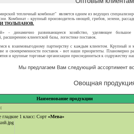
Оптовым клиентам
ирский тепличный комбинат" является одним из ведущих специализиров
ии. Комбинат – крупный производитель овощей, грибов, зелени, рассад
КИ ТЮЛЬПАНОВ.
ый» - динамично развивающееся хозяйство, уделяющее большое 
, расширению клиентской базы, логистике поставок.
мся к взаимовыгодному партнерству с каждым клиентом. Крупный и 
тве и своевременности поставок - вот наши приоритеты. Планомерно р
ятия и крупные торговые организации присоединиться к содружеству на
Мы предлагаем Вам следующий ассортимент вс
Овощная продукци
Наименование продукции
:
 гладкие 1 класс: Сорт
«Мева»