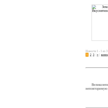
Новости 1 - 1 из 3
1
2
3
|
»
|
конец
Великолеп
неповторимую 