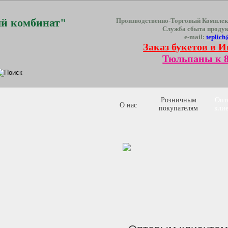
й комбинат"
Производственно-Торговый Комплек
Служба сбыта проду
e-mail:
teplich
Заказ букетов в И
Тюльпаны к 8
Розничным
Опт
О нас
покупателям
кли