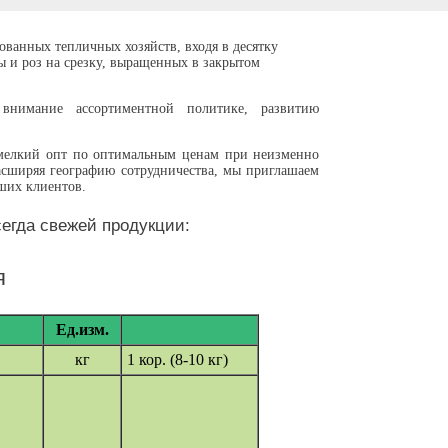
анных тепличных хозяйств, входя в десятку
ы и роз на срезку, выращенных в закрытом
внимание ассортиментной политике, развитию
мелкий опт по оптимальным ценам при неизменно
асширяя географию сотрудничества, мы приглашаем
ших клиентов.
егда свежей продукции:
я
Ед.изм.
кг
1 кор. (8-10 кг)