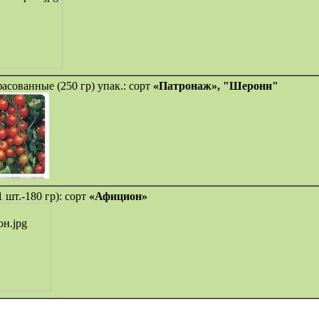
асованные (250 гр) упак.: сорт
«Патронаж», "Шерони"
1 шт.-180 гр): сорт
«Афицион»