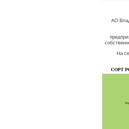
АО Вла
предпри
собственн
На с
СОРТ Р
Ред