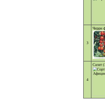
Черри ф
3
Салат (
4