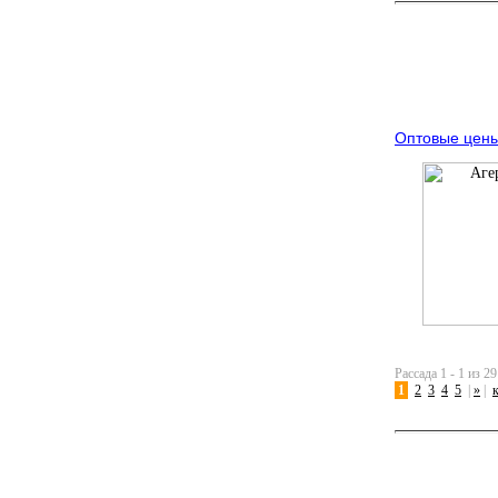
Оптовые цены 
Рассада 1 - 1 из 29
1
2
3
4
5
|
»
|