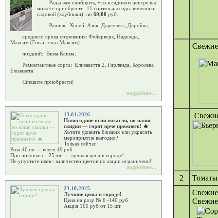
Рады вам сообщить, что в садовом центре вы
можете приобрести 11 сортов рассады земляники
садовой (клубники) по
69,00
руб.
Ранняя: Хоней, Азия, Дарселект, Деройял;
среднего срока созревания: Фейерверк, Надежда,
Максим (Гигантелла Максим)
Свежие
поздний: Вима Ксима;
Ремонтантные сорта: Елизаветта 2, Гирлянда, Королева
Елизавета.
Спешите приобрести!
подробнее...
Свежие
13.01.2026
Новогодние огни погасли, но наши
скидки — горят ярче прежнего! 🔥
Хотите удивить близких или украсить
мероприятие выгодно?
Только сейчас:
Роза 40 см — всего 49 руб.
При покупке от 25 шт. — лучшая цена в городе!
Не упустите шанс: количество цветов по акции ограничено!
подробнее...
2
Томаты
23.10.2025
Свежие 
Лучшие цены в городе!
Свежие
Цена на розу № 6 -140 руб
Акция 109 руб от 15 шт.