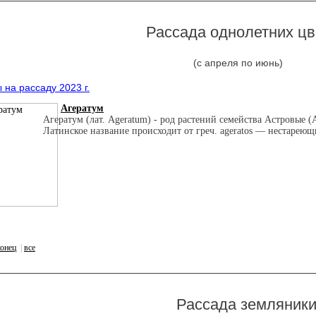
Рассада однолетних цв
(с апреля по июнь)
на рассаду 2023 г.
Агератум
Агератум (лат. Ageratum) - род растений семейства Астровые (
Латинское название происходит от греч. ageratos — нестареющи
конец
|
все
Рассада земляник