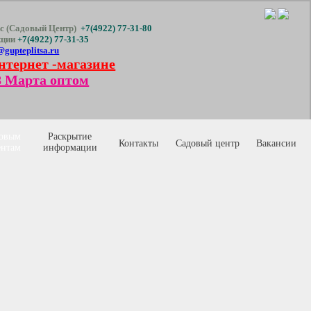
с (Садовый Центр)
+7(4922) 77-31-80
кции
+7(4922) 77-31-35
@gupteplitsa.ru
нтернет -магазине
 Марта оптом
овым
Раскрытие
Контакты
Садовый центр
Вакансии
ентам
информации