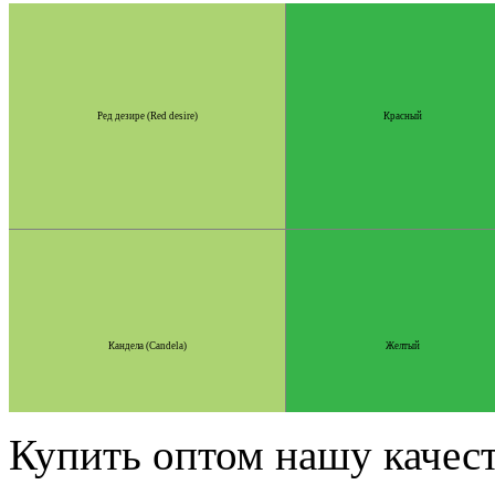
Ред дезире (Red desire)
Красный
Кандела (Candela)
Желтый
Купить оптом нашу качес