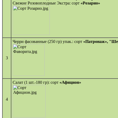
Свежие Розовоплодные Экстра: сорт
«Розарио»
Черри фасованные (250 гр) упак.: сорт
«Патронаж», "Ше
3
Салат (1 шт.-180 гр): сорт
«Афицион»
4