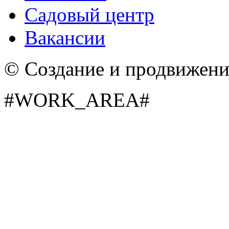
Садовый центр
Вакансии
© Создание и продвижен
Дип вотер (Dep water)
Темно розовый
#WORK_AREA#
Престиж (Prestige)
Красный