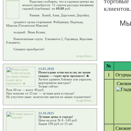
торговые
Рады вам сообщить, что в садовом центре вы
можете приобрести 11 сортов рассады земляники
клиентов.
садовой (клубники) по
69,00
руб.
Ранняя: Хоней, Азия, Дарселект, Деройял;
Мы
среднего срока созревания: Фейерверк, Надежда,
Максим (Гигантелла Максим)
поздний: Вима Ксима;
Ремонтантные сорта: Елизаветта 2, Гирлянда, Королева
Елизавета.
Спешите приобрести!
подробнее...
№
13.01.2026
Новогодние огни погасли, но наши
1
Огурцы
скидки — горят ярче прежнего! 🔥
Хотите удивить близких или украсить
Свежие
мероприятие выгодно?
Только сейчас:
Роза 40 см — всего 49 руб.
При покупке от 25 шт. — лучшая цена в городе!
Не упустите шанс: количество цветов по акции ограничено!
подробнее...
23.10.2025
Лучшие цены в городе!
Цена на розу № 6 -140 руб
Акция 109 руб от 15 шт.
Свежие