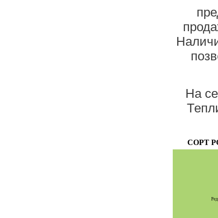
пре
прода
Наличи
позв
На с
Тепл
СОРТ Р
Ред