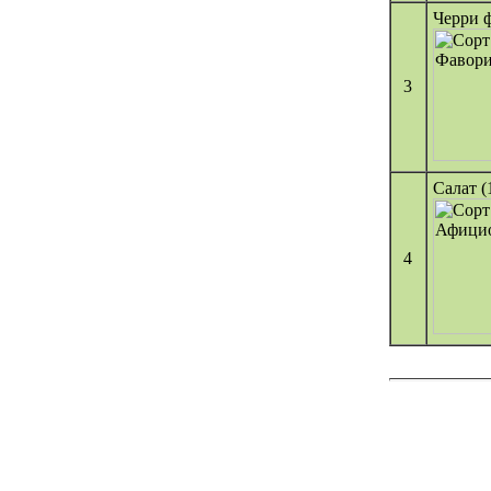
Черри ф
3
Салат (
4