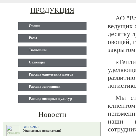
ПРОДУКЦИЯ
АО "Вл
ведущих 
Овощи
десятку 
Розы
овощей, г
закрытом
Тюльпаны
«Тепл
Саженцы
уделяющ
Рассада однолетних цветов
развити
логистике
Рассада земляники
Мы ст
Рассада овощных культур
клиентом
неизменн
Новости
наши п
30.07.2026
сотрудни
Уважаемые покупатели!