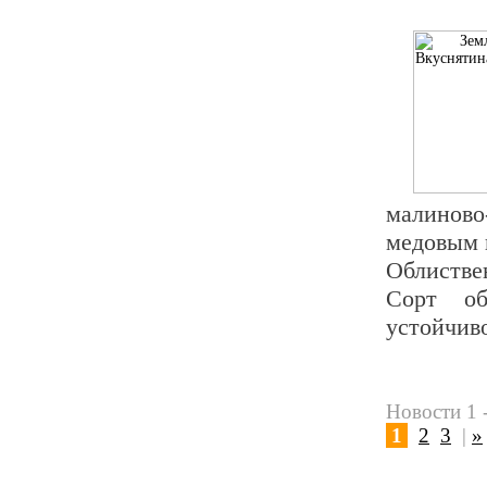
малинов
медовым 
Облиствен
Сорт об
устойчив
Новости 1 -
1
2
3
|
»