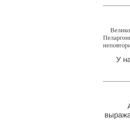
Велико
Пеларгон
неповтор
У н
выража