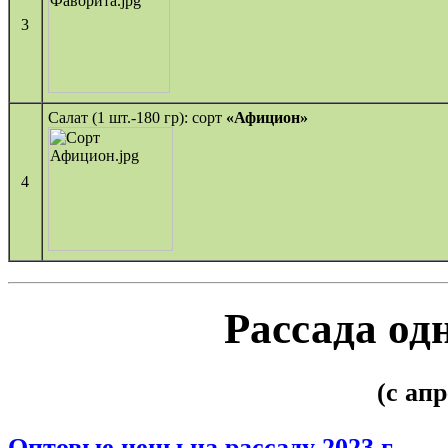
3
Салат (1 шт.-180 гр): сорт
«Афицион»
4
Рассада од
(с ап
Оптовые цены на рассаду 2023 г.