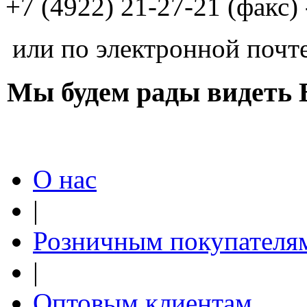
+7 (4922) 21-27-21 (факс
Вендела (Vendela)
Бело-кремовый
или по электронной почт
Мы будем рады видеть
О нас
Полар стар (Polar star)
Белый
|
Розничным покупателя
|
Оптовым клиентам