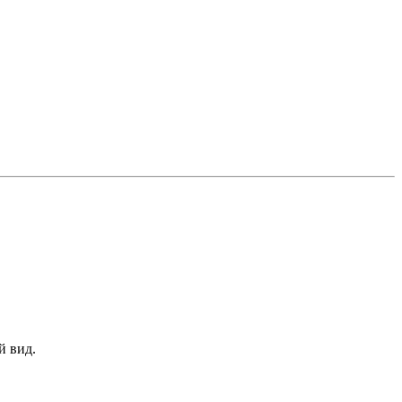
.
й вид.