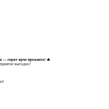
и — горят ярче прежнего! 🔥
оприятие выгодно?
но!