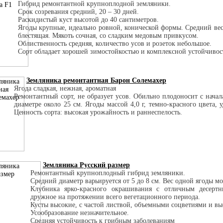
Гибрид ремонтантной крупноплодной земляники.
Срок созревания средний, 20 – 30 дней.
Раскидистый куст высотой до 40 сантиметров.
Ягоды крупные, идеально ровной, конической формы. Средний вес
блестящая. Мякоть сочная, со сладким медовым привкусом.
Облиственность средняя, количество усов и розеток небольшое.
Сорт обладает хорошей зимостойкостью и комплексной устойчивос
Земляника ремонтантная Барон Солемахер
Ягода сладкая, нежная, ароматная
Ремонтантный сорт, не образует усов. Обильно плодоносит с начал
диаметре около 25 см. Ягоды массой 4,0 г, темно-красного цвета,
Ценность сорта: высокая урожайность и раннеспелость.
Земляника Русский размер
Ремонтантный крупноплодный гибрид земляники.
Средний диаметр варьируется от 5 до 8 см. Вес одной ягоды мож
Клубника ярко-красного окрашивания с отличным десертн
дружное на протяжении всего вегетационного периода.
Кусты высокие, с частой листвой, объемными соцветиями и в
Усообразование незначительное.
Средняя устойчивость к грибным заболеваниям