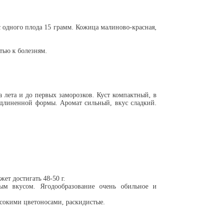
 одного плода 15 грамм. Кожица малиново-красная,
тью к болезням.
а лета и до первых заморозков. Куст компактный, в
 удлиненной формы. Аромат сильный, вкус сладкий.
ет достигать 48-50 г.
ым вкусом. Ягодообразование очень обильное и
ысокими цветоносами, раскидистые.