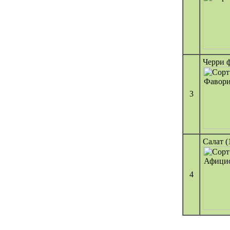
Черри ф
3
Салат (
4