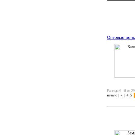
Оптовые цены 
Рассада 6 - 6 из 29
начало
|
«
|
4
5