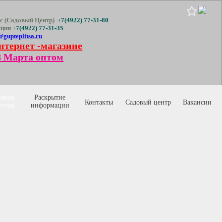
с (Садовый Центр)
+7(4922) 77-31-80
кции
+7(4922) 77-31-35
@gupteplitsa.ru
нтернет -магазине
 Марта оптом
овым
Раскрытие
Контакты
Садовый центр
Вакансии
ентам
информации