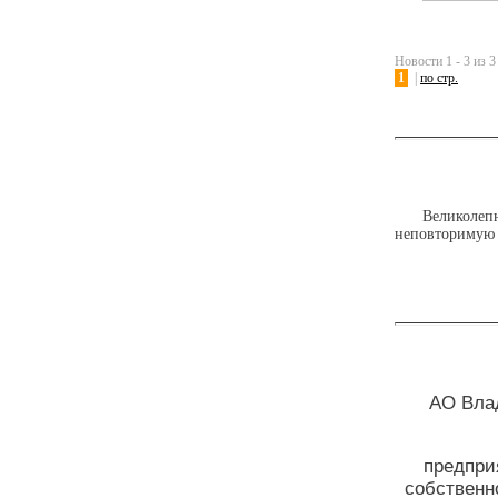
Новости 1 - 3 из 3
1
|
по стр.
Великолеп
неповторимую 
АО Вла
предпри
собственн