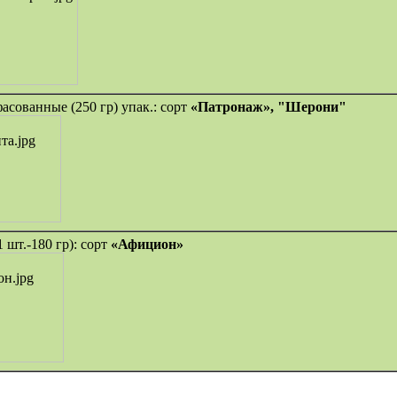
асованные (250 гр) упак.: сорт
«Патронаж», "Шерони"
1 шт.-180 гр): сорт
«Афицион»