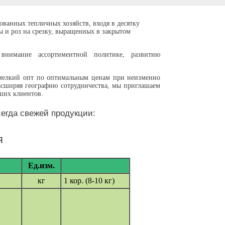
анных тепличных хозяйств, входя в десятку
ы и роз на срезку, выращенных в закрытом
внимание ассортиментной политике, развитию
мелкий опт по оптимальным ценам при неизменно
асширяя географию сотрудничества, мы приглашаем
ших клиентов.
егда свежей продукции:
я
Ед.изм.
кг
1 кор. (8-10 кг)