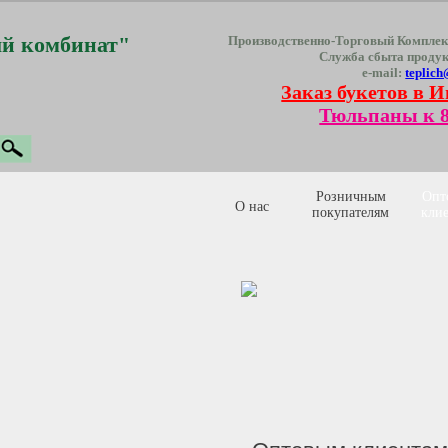
й комбинат"
Производственно-Торговый Комплек
Служба сбыта проду
e-mail:
teplich
Заказ букетов в И
Тюльпаны к 8
Розничным
Опт
О нас
покупателям
кли