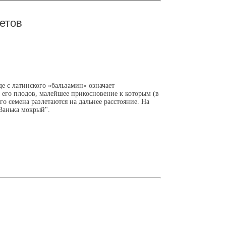
етов
е с латинского «бальзамин» означает
 его плодов, малейшее прикосновение к которым (в
го семена разлетаются на дальнее расстояние. На
Ванька мокрый".
и