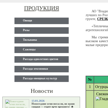
ПРОДУКЦИЯ
АО "Владим
лучших по Росс
грунте,
СРЕЗ
Овощи
«Тепличн
агротехнологий
Розы
Мы стреми
Тюльпаны
высоком качес
малые предпри
Саженцы
Рассада однолетних цветов
Рассада земляники
Рассада овощных культур
№
1
Огурцы
Новости
Свежие
13.01.2026
Новогодние огни погасли, но наши
скидки — горят ярче прежнего! 🔥