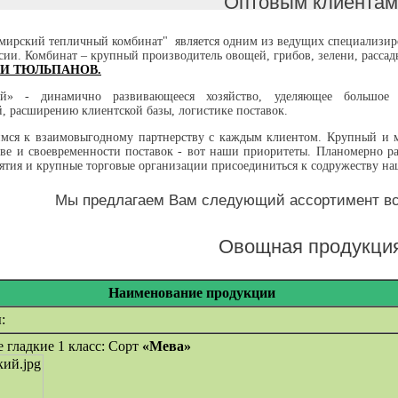
Оптовым клиентам
ирский тепличный комбинат" является одним из ведущих специализиров
ии. Комбинат – крупный производитель овощей, грибов, зелени, рассад
КИ ТЮЛЬПАНОВ.
ый» - динамично развивающееся хозяйство, уделяющее большое 
, расширению клиентской базы, логистике поставок.
мся к взаимовыгодному партнерству с каждым клиентом. Крупный и 
тве и своевременности поставок - вот наши приоритеты. Планомерно р
ятия и крупные торговые организации присоединиться к содружеству на
Мы предлагаем Вам следующий ассортимент вс
Овощная продукци
Наименование продукции
:
 гладкие 1 класс: Сорт
«Мева»