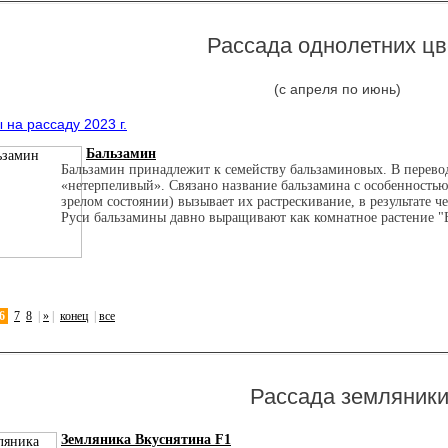
Рассада однолетних цв
(с апреля по июнь)
на рассаду 2023 г.
Бальзамин
Бальзамин принадлежит к семейству бальзаминовых. В перевод
«нетерпеливый». Связано название бальзамина с особенностью
зрелом состоянии) вызывает их растрескивание, в результате че
Руси бальзамины давно выращивают как комнатное растение "
6
7
8
|
»
|
конец
|
все
Рассада земляник
Земляника Вкуснятина F1